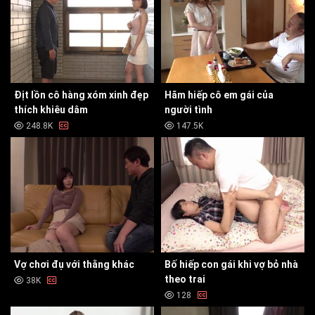
Địt lồn cô hàng xóm xinh đẹp
Hãm hiếp cô em gái của
thích khiêu dâm
người tình
248.8K
147.5K
Vợ chơi đụ với thằng khác
Bố hiếp con gái khi vợ bỏ nhà
theo trai
38K
128