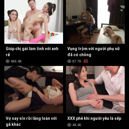
Giúp chị gái làm tình với anh
Vụng trộm với người phụ nữ
rể
đã có chồng
486.4K
87.7K
Vợ say sỉn rồi lăng loàn với
XXX phê khi người yêu là sếp
gã khác
48.4K