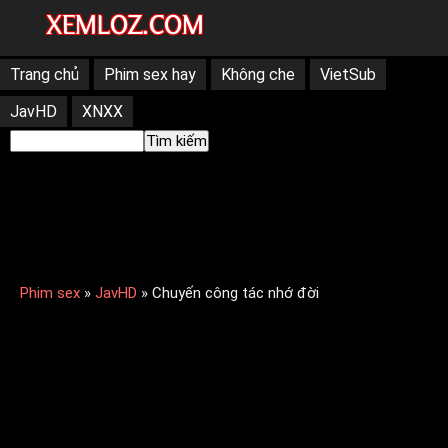
Trang chủ
Phim sex hay
Không che
VietSub
JavHD
XNXX
Tìm kiếm
Phim sex
»
JavHD
»
Chuyến công tác nhớ đời