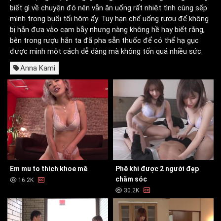
biết gì về chuyện đó nên vẫn ăn uống rất nhiệt tình cùng sếp
mình trong buổi tối hôm ấy. Tuy hạn chế uống rượu để không
bị hắn đưa vào cạm bẫy nhưng nàng không hề hay biết rằng,
bên trong rượu hắn ta đã pha sẵn thuốc để có thể hạ gục
được mình một cách dễ dàng mà không tốn quá nhiều sức.
Anna Kami
Em mu to thích khoe mẽ
Phê khi được 2 người đẹp
chăm sóc
16.2K
30.2K