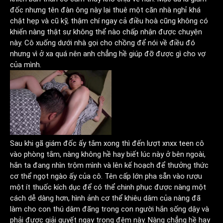
đốc nhưng tên đàn ông này lại thuê một căn nhà nghỉ khá
chật hẹp và cũ kỹ, thậm chí ngay cả điều hoà cũng không có
khiến nàng thật sự không thể nào chấp nhận được chuyện
này. Cô xuống dưới nhà gọi cho chồng để nói về điều đó
nhưng vì ở xa quá nên anh chẳng hề giúp đỡ được gì cho vợ
của mình.
Sau khi gã giám đốc ấy tắm xong thì đến lượt
xnxx teen
cô
vào phòng tắm, nàng không hề hay biết lúc này ở bên ngoài,
hắn ta đang nhìn trộm mình và lên kế hoạch để thưởng thức
cơ thể ngọt ngào ấy của cô. Tên cấp lớn pha sẵn vào rượu
một ít thuốc kích dục để có thể chinh phục được nàng một
cách dễ dàng hơn, hình ảnh cơ thể khiêu dâm của nàng đã
làm cho con thú dâm đãng trong con người hắn sống dậy và
phải được giải quyết ngay trong đêm này. Nàng chẳng hề hay