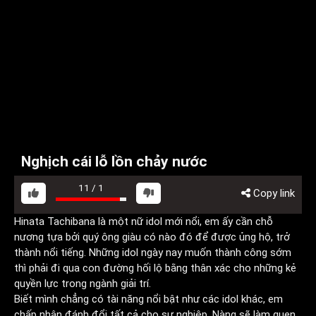
Nghịch cái lỗ lồn chảy nước
11
/
1
Copy link
Hinata Tachibana là một nữ idol mới nổi, em ấy cần chỗ
nương tựa bởi quý ông giàu có nào đó để được ủng hộ, trở
thành nổi tiếng. Những idol ngày nay muốn thành công sớm
thì phải đi qua con đường hối lộ bằng thân xác cho những kẻ
quyền lực trong ngành giải trí.
Biết mình chẳng có tài năng nổi bật như các idol khác, em
chấp nhận đánh đổi tất cả cho sự nghiệp. Nàng sẽ làm quen